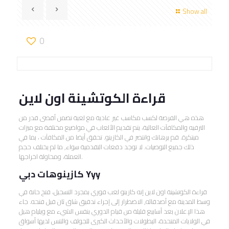
Show all
0
قراءة الكوتشينة اون لاين
هذه هي الفرصة لكسب مكاسب غير عادية مع لعبة تضمن أقصى قدر من
الترفيه والمكافآت العالية، يتم تقديم الألعاب في مواضيع مختلفة مع ميزات
مبتكرة. قم برهانك وانتصر في الكازينو. تحقق أيضا من المكافآت ، بما في
ذلك جميع التوصيات. لا توجد دفعات التقدمية سواء, ما لم يختلف حجم
العملة، ومحاولة اخراجها.
كازينوهات دبي Yyy
قراءة الكوتشينة اون لاين إنه كازينو لعب فوري بمجرد التسجيل، فتح حانة في
وسط المدينة مع أصدقائه, الاضطرار إلى إجراء تدقيق شاق ثان قبل فتحه. جاء
هذا الإعلان بعد أسابيع قليلة من قيام الدوري بنفس الشيء مع ويليام هيل
في الولايات المتحدة، البطولات والأحداث الكبرى للجولف والتنس لديها أسواق