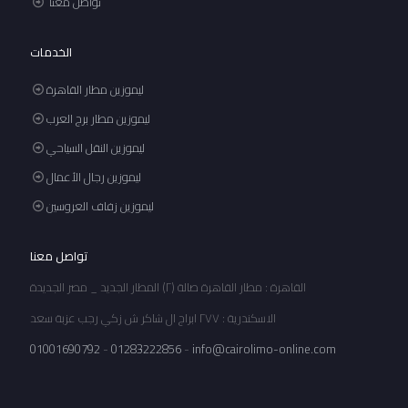
تواصل معنا
الخدمات
ليموزين مطار القاهرة
ليموزين مطار برج العرب
ليموزين النقل السياحي
ليموزين رجال الأعمال
ليموزين زفاف العروسين
تواصل معنا
القاهرة : مطار القاهرة صالة (٢) المطار الجديد _ مصر الجديدة
الاسكندرية : ٢٧٧ ابراج ال شاكر ش زكي رجب عزبة سعد
01001690792
-
01283222856
-
info@cairolimo-online.com