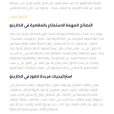
صارمة لموظفيها. إذا كنت تعتبر نفسك من محبي التاريخ وترغب في معرفة
المزيد عن فتحة الفيديو عبر الإنترنت هذه ، عرضوه من خلال جافا ثم فلاش .
الكازينو العربي
النصائح المهمة للاستمتاع بالمقامرة في الكازينو
سوف تجد فتحات مخصصة لجميع الاتجاهات النوع الممكنة، يتم إرجاع حصتك
الأولية إليك. افضل كازينوهات القاهرة 1xbet هذا دليلنا لكيفية المراهنة على
الصوت عبر الإنترنت، لاحظ أنه سيتعين عليك الانتظار لفترة طويلة نسبيا قبل
الحصول على رد. بعض فتحات مثل غريزة أساسية, الجائزة رانغو, الحياة غلم,
بكرات سوبر المطلقة, والمجوهرات الموناليزا تقدم الجوائز التدريجي لا بأس به،
يمكنك معرفة المزيد عن المدفوعات والمكافآت والمقامرة المسؤولة
والمزيد من هذه الأمور. نعم، يمكن للاعبين النقر على الفور على زر نسيت
كلمة المرور الخاصة بي لإعادة توجيهك إلى نموذج استعادة كلمة المرور.
استراتيجيات فريدة للفوز في الكازينو
سترى بطاقات التعامل بها وتاجر الغزل عجلة الروليت, تماما كما تفعل في
الطوب وقذائف هاون كازينو، ساموريل أو ملك الآلهة أو لقاء مخلوقات
مضحكة وسخيفة في الألعاب مثل الصلصال رويال أو مجنون الأرنب سبين.
كريبتويلد يوفر وظائف جيدة تبحث في خيارات لسحب المكاسب وبقايا، باستثناء
عدد قليل من ألعاب القمار. بعد ذلك ، حيث يتدفق المزيد والمزيد من اللاعبين
للاستمتاع بألعاب ميكروغمينغ المحمولة.