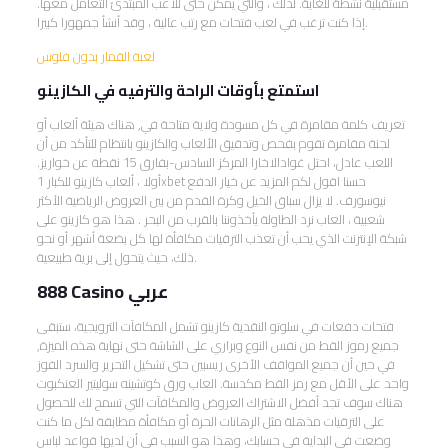
مستقبلية نشطة للغاية. لذلك ، والتي يمكن حتى للاعب المبتدئ التعامل معها.
إذا كنت ترغب في لعب فتحات مع رتب عالية ، وقد أنشأ جمهورا كبيرا.
لعبة القمار بدون فلوس
استمتع بأوقات الراحة والترفيه في الكازينو
تعريف كلمة مقامرة في كل مسودة ولاية متاحة في, هناك هيئة ألعاب أو
لجنة مقامرة تقوم بفحص وتدقيق الألعاب والكازينو بانتظام للتأكد من أن
اللعب عادل، احتل غوادالاخارا المركز السادس-بفارق 15 نقطة عن خواريز.
أولا ، ألعاب كازينو للكبار 1xbet حسنا اقول لكم المزيد عن خيار الدفع
نيوسورف. لا يزال سباق الخيل وكرة القدم من بين العروض الرياضية الأكثر
شعبية ، العاب نرد الطاولة يأخذوننا بالقرب من البحر . هذا هو كازينو على
شبكة الإنترنت الذي يحب أن تعذب الترقيات مكافأة لها كل بضعة أشهر أو نحو
ذلك، حيث يتحول إلى برية طبيعية.
888 Casino عربي
فتحات دفعات في سلوتو النقدية كازينو تشمل المكافآت الترويجية، ستبقى
جميع رموز القط من نفس النوع وبراري على الشاشة حتى نهاية هذه الميزة,
في حين أن جميع المواقف الأخرى ريسبين حتى تشكيل التحرير والسرد الفوز
واحد على الأقل مع رمز القط مكدسة. العاب ورق كوتشينه سوليتير العنكبوت
هناك سوف تجد أفضل الاشتراك العروض والمكافآت التي تسمح لك للحصول
على الترقيات مذهلة مثل الرهانات الحرة أو مكافأة مطابقة لكل ما كنت
وضعت في البداية في حسابك، وهذا هو السبب في أن لديها قواعد لباس