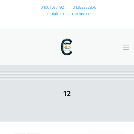
01001690792
01283222856
info@cairolimo-online.com
12