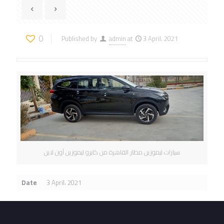
0
Published by
admin
at
3 April، 2021
سيارات ليموزين مطار القاهرة من كايرو ليموزين أون لاين
Date
3 April، 2021