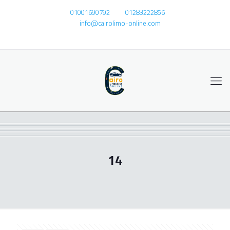
01001690792
01283222856
info@cairolimo-online.com
14