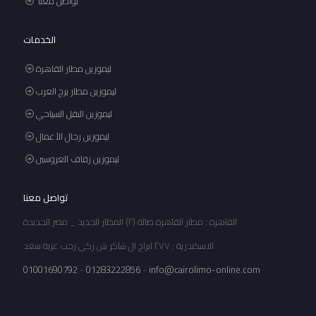
تواصل معنا
الخدمات
ليموزين مطار القاهرة
ليموزين مطار برج العرب
ليموزين النقل السياحي
ليموزين رجال الأعمال
ليموزين زفاف العروسين
تواصل معنا
القاهرة : مطار القاهرة صالة (٢) المطار الجديد _ مصر الجديدة
الاسكندرية : ٢٧٧ ابراج ال شاكر ش زكي رجب عزبة سعد
01001690792
-
01283222856
-
info@cairolimo-online.com