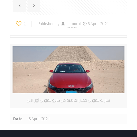
0
Published by
admin
at
6 April، 2021
سيارات ليموزين مطار القاهرة من كايرو ليموزين أون لاين
Date
6 April، 2021