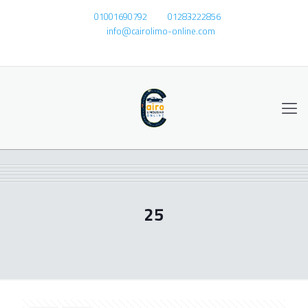
01001690792
01283222856
info@cairolimo-online.com
25