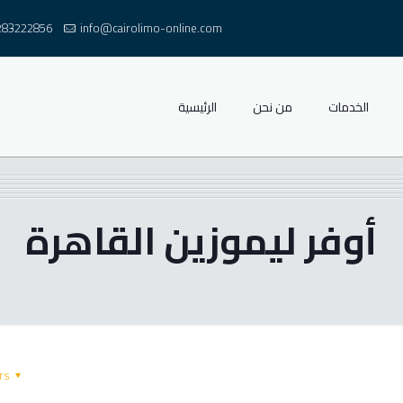
283222856
info@cairolimo-online.com
الخدمات
من نحن
الرئيسية
أوفر ليموزين القاهرة
rs