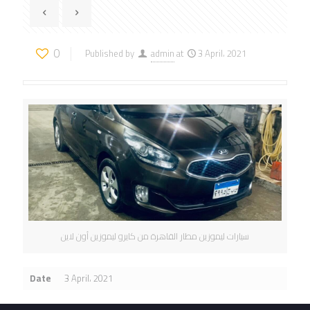
0
Published by
admin
at
3 April، 2021
سيارات ليموزين مطار القاهرة من كايرو ليموزين أون لاين
Date
3 April، 2021