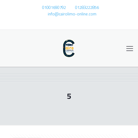
01001690792
01283222856
info@cairolimo-online.com
5