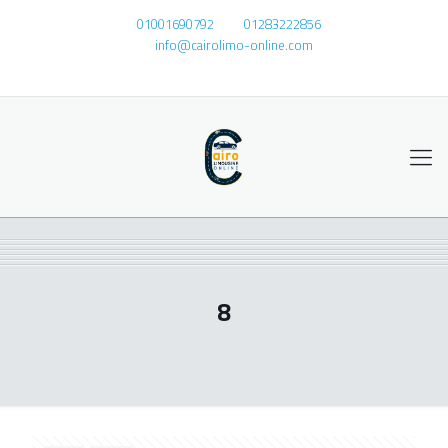
01001690792
01283222856
info@cairolimo-online.com
8