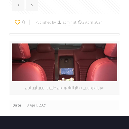
0
Published by
admin
at
3 April، 2021
سيارات ليموزين مطار القاهرة من كايرو ليموزين أون لاين
Date
3 April، 2021