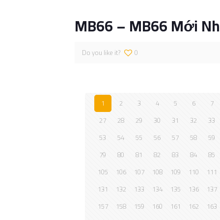
MB66 – MB66 Mới Nhấ
Do you like it?
0
1
2
3
4
5
6
7
27
28
29
30
31
32
33
53
54
55
56
57
58
59
79
80
81
82
83
84
85
105
106
107
108
109
110
111
131
132
133
134
135
136
137
157
158
159
160
161
162
163