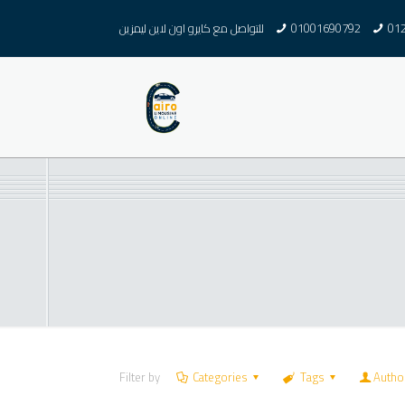
للتواصل مع كايرو اون لاين ليمزين
01001690792
01
Filter by
Categories
Tags
Autho