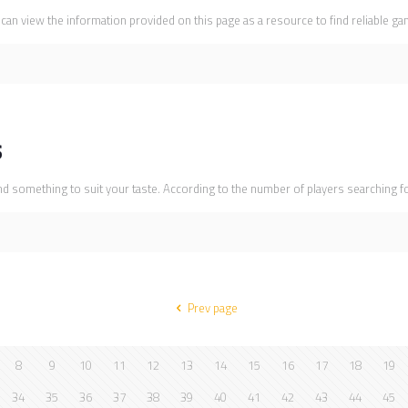
 view the information provided on this page as a resource to find reliable gamb
s
d something to suit your taste. According to the number of players searching for
Prev page
8
9
10
11
12
13
14
15
16
17
18
19
34
35
36
37
38
39
40
41
42
43
44
45