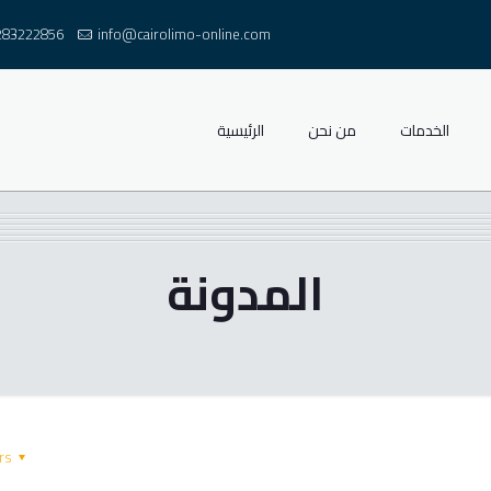
283222856
info@cairolimo-online.com
الخدمات
من نحن
الرئيسية
المدونة
rs