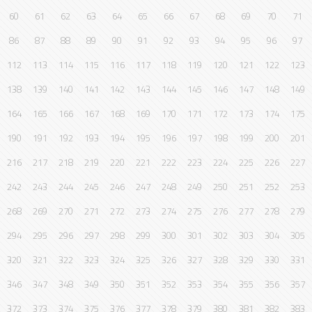
60
61
62
63
64
65
66
67
68
69
70
71
86
87
88
89
90
91
92
93
94
95
96
97
112
113
114
115
116
117
118
119
120
121
122
123
138
139
140
141
142
143
144
145
146
147
148
149
164
165
166
167
168
169
170
171
172
173
174
175
190
191
192
193
194
195
196
197
198
199
200
201
216
217
218
219
220
221
222
223
224
225
226
227
242
243
244
245
246
247
248
249
250
251
252
253
268
269
270
271
272
273
274
275
276
277
278
279
294
295
296
297
298
299
300
301
302
303
304
305
320
321
322
323
324
325
326
327
328
329
330
331
346
347
348
349
350
351
352
353
354
355
356
357
372
373
374
375
376
377
378
379
380
381
382
383