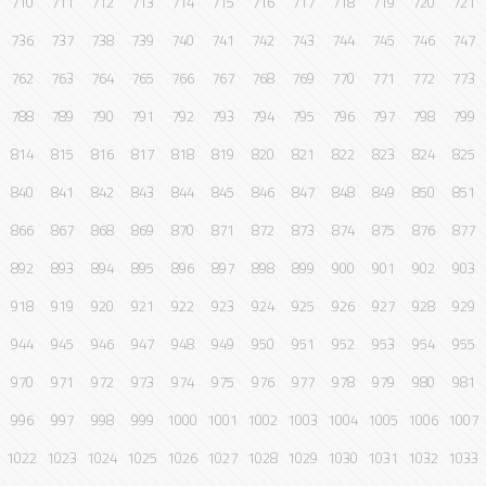
710
711
712
713
714
715
716
717
718
719
720
721
736
737
738
739
740
741
742
743
744
745
746
747
762
763
764
765
766
767
768
769
770
771
772
773
788
789
790
791
792
793
794
795
796
797
798
799
814
815
816
817
818
819
820
821
822
823
824
825
840
841
842
843
844
845
846
847
848
849
850
851
866
867
868
869
870
871
872
873
874
875
876
877
892
893
894
895
896
897
898
899
900
901
902
903
918
919
920
921
922
923
924
925
926
927
928
929
944
945
946
947
948
949
950
951
952
953
954
955
970
971
972
973
974
975
976
977
978
979
980
981
996
997
998
999
1000
1001
1002
1003
1004
1005
1006
1007
1022
1023
1024
1025
1026
1027
1028
1029
1030
1031
1032
1033