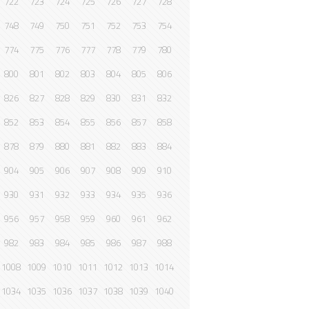
722
723
724
725
726
727
728
748
749
750
751
752
753
754
774
775
776
777
778
779
780
800
801
802
803
804
805
806
826
827
828
829
830
831
832
852
853
854
855
856
857
858
878
879
880
881
882
883
884
904
905
906
907
908
909
910
930
931
932
933
934
935
936
956
957
958
959
960
961
962
982
983
984
985
986
987
988
1008
1009
1010
1011
1012
1013
1014
1034
1035
1036
1037
1038
1039
1040