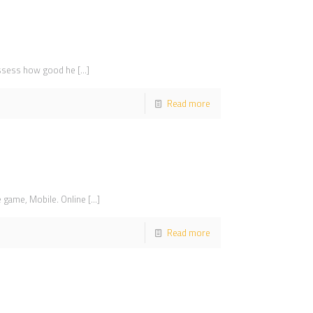
y assess how good he
[…]
Read more
e game, Mobile. Online
[…]
Read more