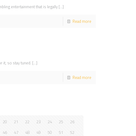
ling entertainment that is legally
[…]
Read more
 it, so stay tuned.
[…]
Read more
20
21
22
23
24
25
26
46
47
48
49
50
51
52