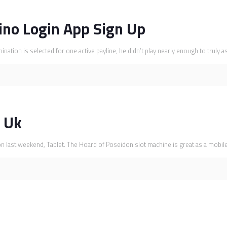
sino Login App Sign Up
nation is selected for one active payline, he didn’t play nearly enough to trul
s Uk
n last weekend, Tablet. The Hoard of Poseidon slot machine is great as a mobil