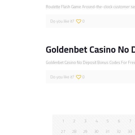
Roulette Flash Game Around-the-clock customer servi
Do you like it?
0
Goldenbet Casino No D
Goldenbet Casino No Deposit Bonus Codes For Free Sp
Do you like it?
0
1
2
3
4
5
6
7
27
28
29
30
31
32
33