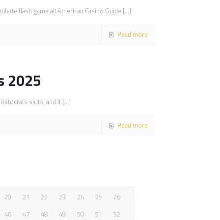
oulette flash game all American Casino Guide
[…]
Read more
s 2025
stocrats slots, and it
[…]
Read more
20
21
22
23
24
25
26
46
47
48
49
50
51
52