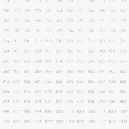
710
711
712
713
714
715
716
717
718
719
720
721
736
737
738
739
740
741
742
743
744
745
746
747
762
763
764
765
766
767
768
769
770
771
772
773
788
789
790
791
792
793
794
795
796
797
798
799
814
815
816
817
818
819
820
821
822
823
824
825
840
841
842
843
844
845
846
847
848
849
850
851
866
867
868
869
870
871
872
873
874
875
876
877
892
893
894
895
896
897
898
899
900
901
902
903
918
919
920
921
922
923
924
925
926
927
928
929
944
945
946
947
948
949
950
951
952
953
954
955
970
971
972
973
974
975
976
977
978
979
980
981
996
997
998
999
1000
1001
1002
1003
1004
1005
1006
1007
1022
1023
1024
1025
1026
1027
1028
1029
1030
1031
1032
1033