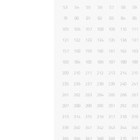
53
54
55
56
57
58
59
79
80
81
82
83
84
85
105
106
107
108
109
110
111
131
132
133
134
135
136
137
157
158
159
160
161
162
163
183
184
185
186
187
188
189
209
210
211
212
213
214
215
235
236
237
238
239
240
241
261
262
263
264
265
266
267
287
288
289
290
291
292
293
313
314
315
316
317
318
319
339
340
341
342
343
344
345
365
366
367
368
369
370
371